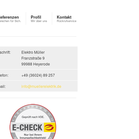
eferenzen
Profil
Kontakt
prechen für Sich.
Wir über uns
Rückrufservice
chrift:
Elektro Müller
Franzstraße 9
99988 Heyerode
lefon:
+49 (36024) 89 257
ail:
info@muellerelektrik.de