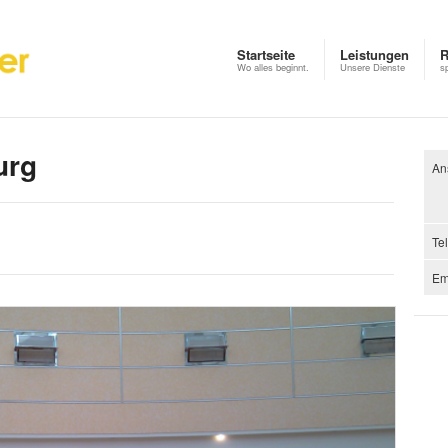
Startseite
Leistungen
R
Wo alles beginnt.
Unsere Dienste
s
urg
Ans
Te
Em